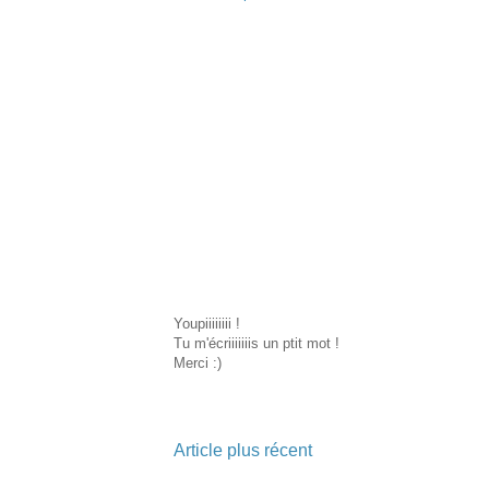
Youpiiiiiiii !
Tu m'écriiiiiiis un ptit mot !
Merci :)
Article plus récent