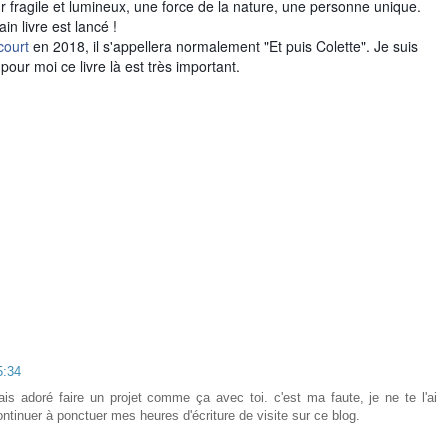
 fragile et lumineux, une force de la nature, une personne unique.
in livre est lancé !
court
en 2018, il s'appellera normalement "Et puis Colette". Je suis
our moi ce livre là est très important.
5:34
rais adoré faire un projet comme ça avec toi. c'est ma faute, je ne te l'ai
continuer à ponctuer mes heures d'écriture de visite sur ce blog.